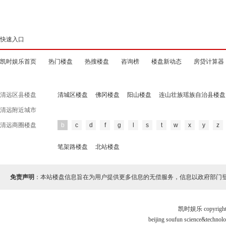
快速入口
凯时娱乐首页
热门楼盘
热搜楼盘
咨询榜
楼盘新动态
房贷计算器
清远区县楼盘
清城区楼盘
佛冈楼盘
阳山楼盘
连山壮族瑶族自治县楼盘
清远附近城市
清远商圈楼盘
b
c
d
f
g
l
s
t
w
x
y
z
笔架路楼盘
北站楼盘
免责声明
：本站楼盘信息旨在为用户提供更多信息的无偿服务，信息以政府部门
凯时娱乐 copyr
beijing soufun science&tec