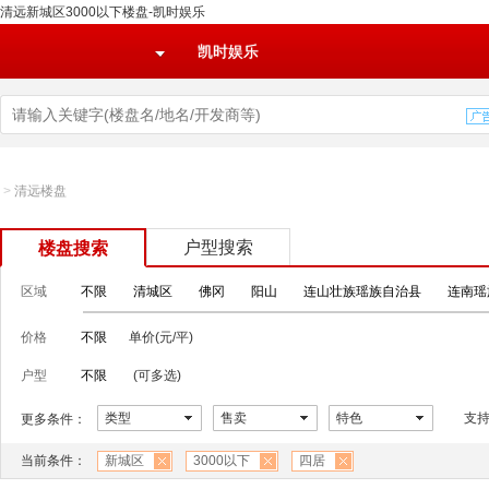
清远新城区3000以下楼盘-凯时娱乐
凯时娱乐
>
清远楼盘
户型搜索
楼盘搜索
区域
不限
清城区
佛冈
阳山
连山壮族瑶族自治县
连南瑶
价格
不限
单价(元/平)
户型
不限
(可多选)
类型
售卖
特色
支
更多条件：
当前条件：
新城区
3000以下
四居