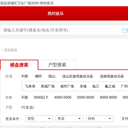
清远清城区万达广场3000-凯时娱乐
凯时娱乐
>
清远楼盘
户型搜索
楼盘搜索
区域
不限
佛冈
阳山
连山壮族瑶族自治县
连南瑶族自治县
飞来湖
凤城广场
城市广场
东城
临江
赢之城
广州
价格
不限
3000以下
4000-5000
5000-6000
6000-8000
80
户型
(可多选)
类型
售卖
特色
支
更多条件：