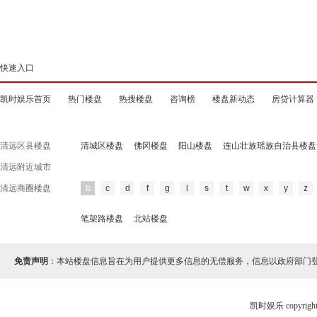
快速入口
凯时娱乐首页
热门楼盘
热搜楼盘
咨询榜
楼盘新动态
房贷计算器
清远区县楼盘
清城区楼盘
佛冈楼盘
阳山楼盘
连山壮族瑶族自治县楼盘
清远附近城市
清远商圈楼盘
b
c
d
f
g
l
s
t
w
x
y
z
笔架路楼盘
北站楼盘
免责声明
：本站楼盘信息旨在为用户提供更多信息的无偿服务，信息以政府部门
凯时娱乐 copyr