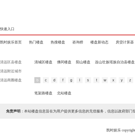
快速入口
凯时娱乐首页
热门楼盘
热搜楼盘
咨询榜
楼盘新动态
房贷计算器
清远区县楼盘
清城区楼盘
佛冈楼盘
阳山楼盘
连山壮族瑶族自治县楼盘
清远附近城市
清远商圈楼盘
b
c
d
f
g
l
s
t
w
x
y
z
笔架路楼盘
北站楼盘
免责声明
：本站楼盘信息旨在为用户提供更多信息的无偿服务，信息以政府部门
凯时娱乐 copyr