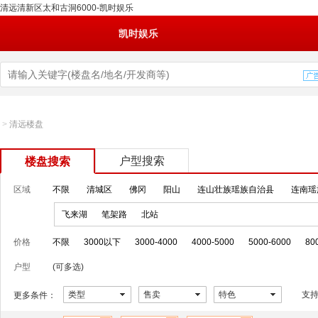
清远清新区太和古洞6000-凯时娱乐
凯时娱乐
>
清远楼盘
户型搜索
楼盘搜索
区域
不限
清城区
佛冈
阳山
连山壮族瑶族自治县
连南瑶
飞来湖
笔架路
北站
价格
不限
3000以下
3000-4000
4000-5000
5000-6000
80
户型
(可多选)
类型
售卖
特色
支
更多条件：