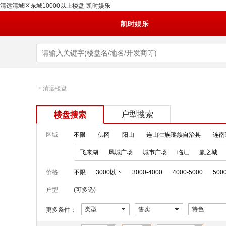
清远清城区东城10000以上楼盘-凯时娱乐
凯时娱乐
>
清远楼盘
户型搜索
楼盘搜索
区域
不限
佛冈
阳山
连山壮族瑶族自治县
连南
飞来湖
凤城广场
城市广场
临江
赢之城
价格
不限
3000以下
3000-4000
4000-5000
500
户型
(可多选)
类型
售卖
特色
更多条件：