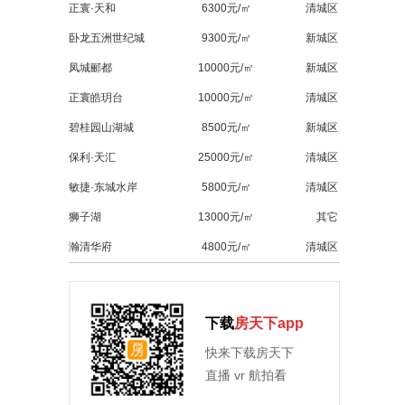
正寰·天和
6300元/㎡
清城区
卧龙五洲世纪城
9300元/㎡
新城区
凤城郦都
10000元/㎡
新城区
正寰皓玥台
10000元/㎡
清城区
碧桂园山湖城
8500元/㎡
新城区
保利·天汇
25000元/㎡
清城区
敏捷·东城水岸
5800元/㎡
清城区
狮子湖
13000元/㎡
其它
瀚清华府
4800元/㎡
清城区
下载
房天下app
快来下载房天下
直播 vr 航拍看