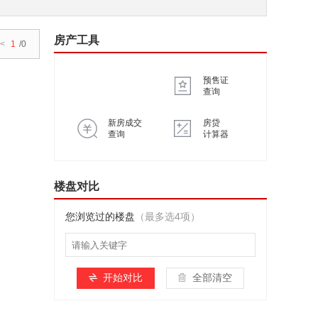
房产工具
<
1
/0
预售证
查询
新房成交
房贷
查询
计算器
楼盘对比
您浏览过的楼盘
（最多选4项）
开始对比
全部清空