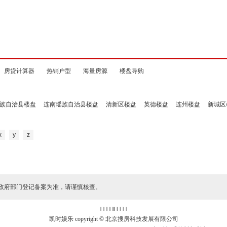
房贷计算器
热销户型
海量房源
楼盘导购
族自治县楼盘
连南瑶族自治县楼盘
清新区楼盘
英德楼盘
连州楼盘
新城区
x
y
z
政府部门登记备案为准，请谨慎核查。
‖ ‖ ‖ ‖
‖
‖ ‖ ‖ ‖ ‖
凯时娱乐 copyright © 北京搜房科技发展有限公司