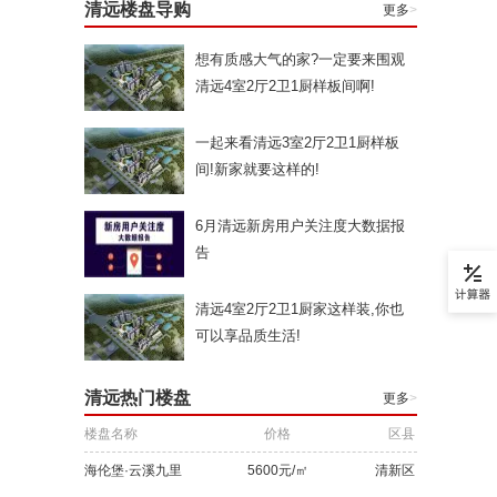
清远楼盘导购
更多
>
想有质感大气的家?一定要来围观
清远4室2厅2卫1厨样板间啊!
一起来看清远3室2厅2卫1厨样板
间!新家就要这样的!
6月清远新房用户关注度大数据报
告
清远4室2厅2卫1厨家这样装,你也
可以享品质生活!
清远热门楼盘
更多
>
楼盘名称
价格
区县
海伦堡·云溪九里
5600元/㎡
清新区