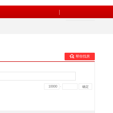
帮你找房
-