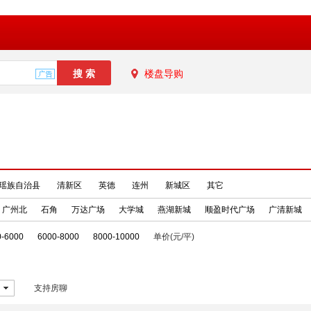
楼盘导购
瑶族自治县
清新区
英德
连州
新城区
其它
广州北
石角
万达广场
大学城
燕湖新城
顺盈时代广场
广清新城
0-6000
6000-8000
8000-10000
单价(元/平)
支持房聊