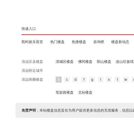
快速入口
凯时娱乐首页
热门楼盘
热搜楼盘
咨询榜
楼盘新动态
清远区县楼盘
清城区楼盘
佛冈楼盘
阳山楼盘
连山壮族瑶
清远附近城市
清远商圈楼盘
b
c
d
f
g
l
s
t
w
笔架路楼盘
北站楼盘
免责声明
：本站楼盘信息旨在为用户提供更多信息的无偿服务，信息以