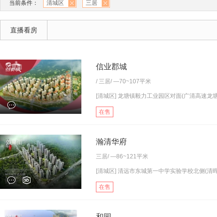
当前条件：
清城区
三居
直播看房
信业郡城
/
三居
/ —70~107平米
[清城区] 龙塘镇毅力工业园区对面(广清高速龙塘.
在售
瀚清华府
三居
/ —86~121平米
[清城区] 清远市东城第一中学实验学校北侧(清晖.
在售
和园