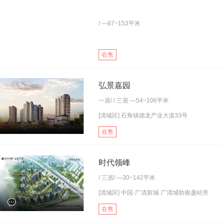
/ —87~153平米
在售
弘景嘉园
一居
/ /
三居
—54~106平米
[清城区] 石角镇德龙产业大道33号
在售
时代领峰
/
三居
/ —30~142平米
[清城区] 中国·广清新城·广清城轨银盏站旁
在售