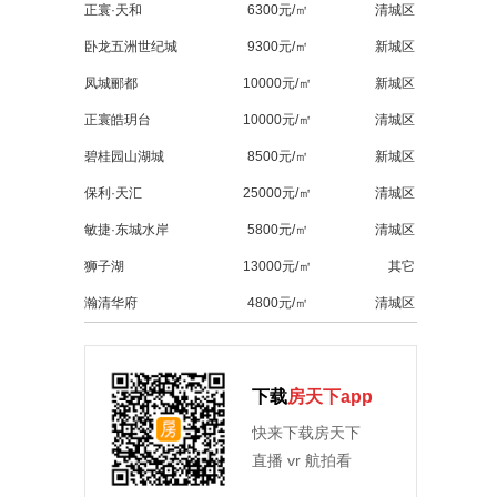
正寰·天和
6300元/㎡
清城区
卧龙五洲世纪城
9300元/㎡
新城区
凤城郦都
10000元/㎡
新城区
正寰皓玥台
10000元/㎡
清城区
碧桂园山湖城
8500元/㎡
新城区
保利·天汇
25000元/㎡
清城区
敏捷·东城水岸
5800元/㎡
清城区
狮子湖
13000元/㎡
其它
瀚清华府
4800元/㎡
清城区
下载
房天下app
快来下载房天下
直播 vr 航拍看