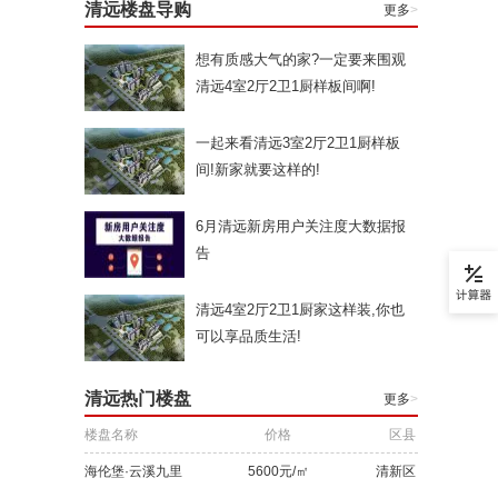
清远楼盘导购
更多
>
想有质感大气的家?一定要来围观
清远4室2厅2卫1厨样板间啊!
一起来看清远3室2厅2卫1厨样板
间!新家就要这样的!
6月清远新房用户关注度大数据报
告
清远4室2厅2卫1厨家这样装,你也
可以享品质生活!
清远热门楼盘
更多
>
楼盘名称
价格
区县
海伦堡·云溪九里
5600元/㎡
清新区