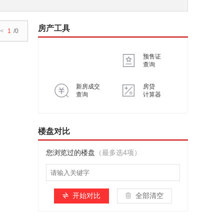
房产工具
<
1
/0
预售证
查询
新房成交
房贷
查询
计算器
楼盘对比
您浏览过的楼盘
（最多选4项）
开始对比
全部清空