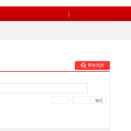
帮你找房
-