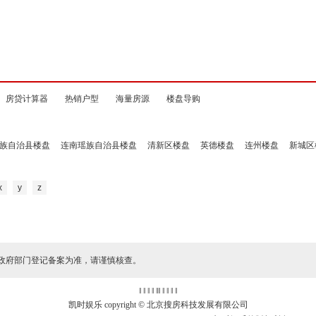
房贷计算器
热销户型
海量房源
楼盘导购
族自治县楼盘
连南瑶族自治县楼盘
清新区楼盘
英德楼盘
连州楼盘
新城区
x
y
z
政府部门登记备案为准，请谨慎核查。
‖ ‖ ‖ ‖
‖
‖ ‖ ‖ ‖ ‖
凯时娱乐 copyright © 北京搜房科技发展有限公司