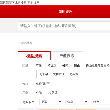
清远清新区北站楼盘-凯时娱乐
凯时娱乐
>
清远楼盘
户型搜索
楼盘搜索
区域
不限
清城区
佛冈
阳山
连山壮族瑶族自治
飞来湖
太和古洞
笔架路
价格
单价(元/平)
户型
不限
(可多选)
类型
售卖
特色
更多条件：