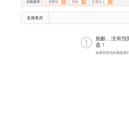
当前条件：
清新区
北站
五居以上
直播看房
抱歉，没有找到 
盘！
如果您想找的楼盘我