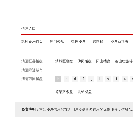
快速入口
凯时娱乐首页
热门楼盘
热搜楼盘
咨询榜
楼盘新动态
清远区县楼盘
清城区楼盘
佛冈楼盘
阳山楼盘
连山壮族瑶
清远附近城市
清远商圈楼盘
b
c
d
f
g
l
s
t
w
笔架路楼盘
北站楼盘
免责声明
：本站楼盘信息旨在为用户提供更多信息的无偿服务，信息以