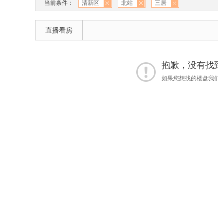
当前条件：
清新区
北站
三居
直播看房
抱歉，没有找到 
如果您想找的楼盘我