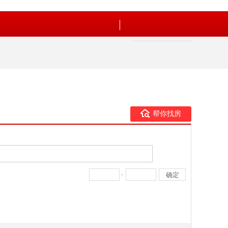
帮你找房
-