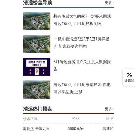
清远楼盘导购
更多
>
想有质感大气的家?一定要来围观
清远4室2厅2卫1厨样板间啊!
一起来看清远3室2厅2卫1厨样板
间!新家就要这样的!
6月清远新房用户关注度大数据报
告
清远4室2厅2卫1厨家这样装,你也
可以享品质生活!
清远热门楼盘
更多
>
楼盘名称
价格
区县
海伦堡·云溪九里
5600元/㎡
清新区