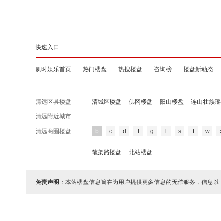
快速入口
凯时娱乐首页
热门楼盘
热搜楼盘
咨询榜
楼盘新动态
清远区县楼盘
清城区楼盘
佛冈楼盘
阳山楼盘
连山壮族瑶
清远附近城市
清远商圈楼盘
b
c
d
f
g
l
s
t
w
笔架路楼盘
北站楼盘
免责声明
：本站楼盘信息旨在为用户提供更多信息的无偿服务，信息以