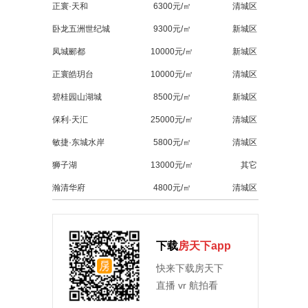
正寰·天和
6300元/㎡
清城区
卧龙五洲世纪城
9300元/㎡
新城区
凤城郦都
10000元/㎡
新城区
正寰皓玥台
10000元/㎡
清城区
碧桂园山湖城
8500元/㎡
新城区
保利·天汇
25000元/㎡
清城区
敏捷·东城水岸
5800元/㎡
清城区
狮子湖
13000元/㎡
其它
瀚清华府
4800元/㎡
清城区
下载
房天下app
快来下载房天下
直播 vr 航拍看