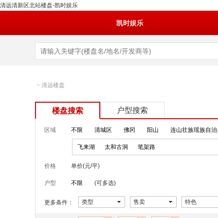
清远清新区北站楼盘-凯时娱乐
凯时娱乐
>
清远楼盘
户型搜索
楼盘搜索
区域
不限
清城区
佛冈
阳山
连山壮族瑶族自治
飞来湖
太和古洞
笔架路
价格
单价(元/平)
户型
不限
(可多选)
类型
售卖
特色
更多条件：