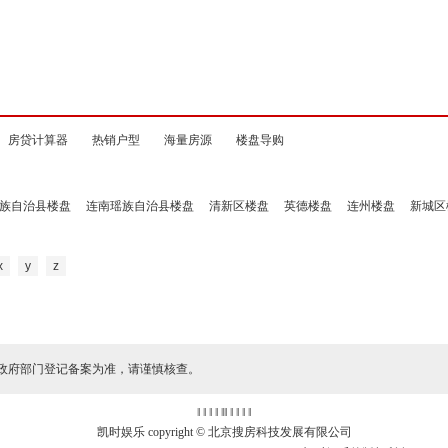
房贷计算器
热销户型
海量房源
楼盘导购
族自治县楼盘
连南瑶族自治县楼盘
清新区楼盘
英德楼盘
连州楼盘
新城区
x
y
z
政府部门登记备案为准，请谨慎核查。
‖ ‖ ‖ ‖
‖
‖ ‖ ‖ ‖ ‖
凯时娱乐 copyright © 北京搜房科技发展有限公司