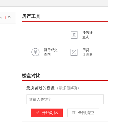
房产工具
<
1
/0
预售证
查询
新房成交
房贷
查询
计算器
楼盘对比
您浏览过的楼盘
（最多选4项）
开始对比
全部清空