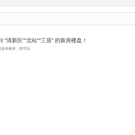
"清新区""北站""三居" 的新房楼盘！
们还未收录，您可以