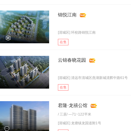
锦悦江南
[清城区] 环校路锦悦江南
在售
云锦春晓花园
[清城区] 清远市清城区燕湖新城清辉中路61号
在售
君隆·龙禧公馆
/
三居
/ —71~122平米
[清城区] 龙塘镇龙国道附1号