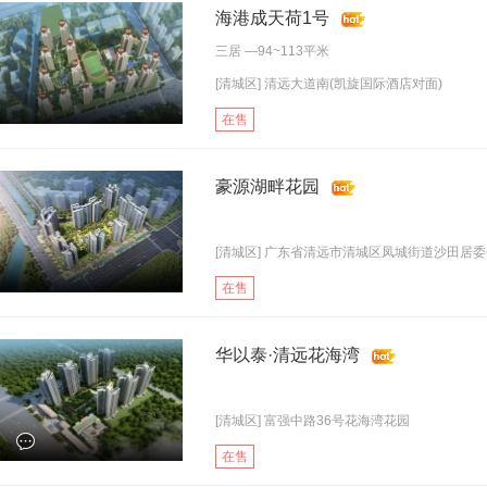
海港成天荷1号
三居
—94~113平米
[清城区] 清远大道南(凯旋国际酒店对面)
在售
豪源湖畔花园
[清城区] 广东省清远市清城区凤城街道沙田居委会.
在售
华以泰·清远花海湾
[清城区] 富强中路36号花海湾花园
在售