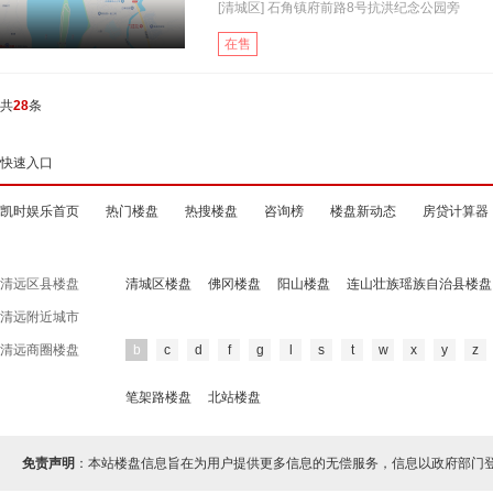
[清城区] 石角镇府前路8号抗洪纪念公园旁
在售
共
28
条
快速入口
凯时娱乐首页
热门楼盘
热搜楼盘
咨询榜
楼盘新动态
房贷计算器
清远区县楼盘
清城区楼盘
佛冈楼盘
阳山楼盘
连山壮族瑶族自治县楼盘
清远附近城市
清远商圈楼盘
b
c
d
f
g
l
s
t
w
x
y
z
笔架路楼盘
北站楼盘
免责声明
：本站楼盘信息旨在为用户提供更多信息的无偿服务，信息以政府部门