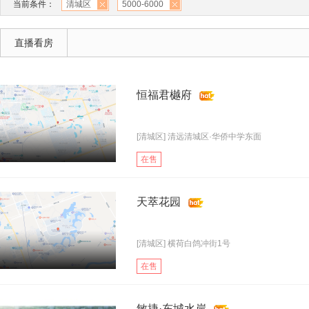
当前条件：
清城区
5000-6000
直播看房
恒福君樾府
[清城区] 清远清城区·华侨中学东面
在售
天萃花园
[清城区] 横荷白鸽冲街1号
在售
敏捷·东城水岸