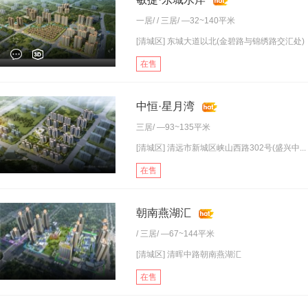
一居
/ /
三居
/ —32~140平米
[清城区] 东城大道以北(金碧路与锦绣路交汇处)
在售
中恒·星月湾
三居
/ —93~135平米
[清城区] 清远市新城区峡山西路302号(盛兴中...
在售
朝南燕湖汇
/
三居
/ —67~144平米
[清城区] 清晖中路朝南燕湖汇
在售