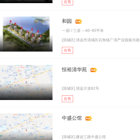
在售
和园
一居
/ /
三居
—40~85平米
[清城区] 清远市清城区石角镇广清产业园振兴路1.
在售
恒裕清华苑
[清城区] 清远大道82号
在售
中盛公馆
[清城区] 建设三路中盛公馆