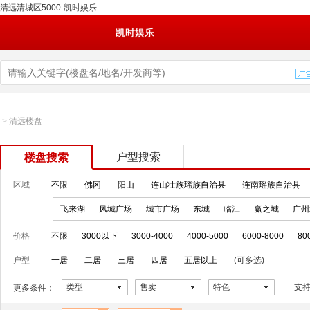
清远清城区5000-凯时娱乐
凯时娱乐
>
清远楼盘
户型搜索
楼盘搜索
区域
不限
佛冈
阳山
连山壮族瑶族自治县
连南瑶族自治县
飞来湖
凤城广场
城市广场
东城
临江
赢之城
广州
价格
不限
3000以下
3000-4000
4000-5000
6000-8000
80
户型
一居
二居
三居
四居
五居以上
(可多选)
类型
售卖
特色
支
更多条件：