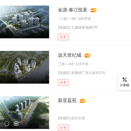
金源·春江悦茗
/
三居
/ —60~100平米
[清城区] 九塘镇林场路5号
在售
远天世纪城
三居
—84~115平米
[清城区] 龙塘镇广清大道432号
在售
新亚荔苑
[清城区] 创兴大道
在售