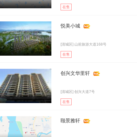
在售
悦美小城
[清城区] 山前旅游大道168号
在售
创兴文华里轩
[清城区] 创兴大道7号
在售
颐景雅轩