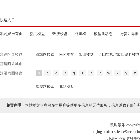
快速入口
凯时娱乐首页
热门楼盘
热搜楼盘
咨询榜
楼盘新动态
房贷计算器
清远区县楼盘
清城区楼盘
佛冈楼盘
阳山楼盘
连山壮族瑶族自治县楼盘
清远附近城市
清远商圈楼盘
b
c
d
f
g
l
s
t
w
x
y
z
笔架路楼盘
北站楼盘
免责声明
：本站楼盘信息旨在为用户提供更多信息的无偿服务，信息以政府部门
凯时娱乐 copyr
beijing soufun science&tec
违法和不良信息举报电话