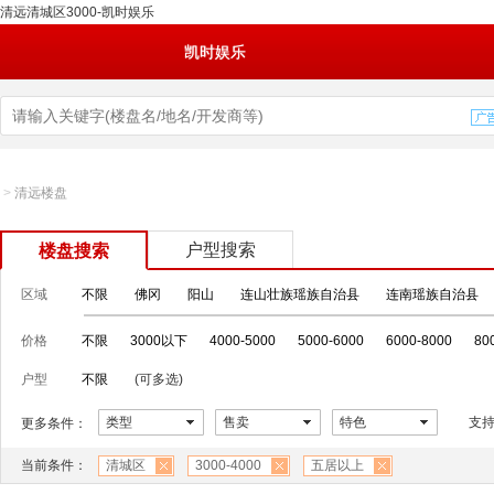
清远清城区3000-凯时娱乐
凯时娱乐
>
清远楼盘
户型搜索
楼盘搜索
区域
不限
佛冈
阳山
连山壮族瑶族自治县
连南瑶族自治县
价格
不限
3000以下
4000-5000
5000-6000
6000-8000
80
户型
不限
(可多选)
类型
售卖
特色
支
更多条件：
当前条件：
清城区
3000-4000
五居以上