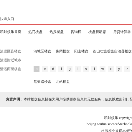
快速入口
凯时娱乐首页
热门楼盘
热搜楼盘
咨询榜
楼盘新动态
房贷计算器
清远区县楼盘
清城区楼盘
佛冈楼盘
阳山楼盘
连山壮族瑶族自治县楼盘
清远附近城市
清远商圈楼盘
b
c
d
f
g
l
s
t
w
x
y
z
笔架路楼盘
北站楼盘
免责声明
：本站楼盘信息旨在为用户提供更多信息的无偿服务，信息以政府部门
凯时娱乐 copyr
beijing soufun science&tec
违法和不良信息举报电话