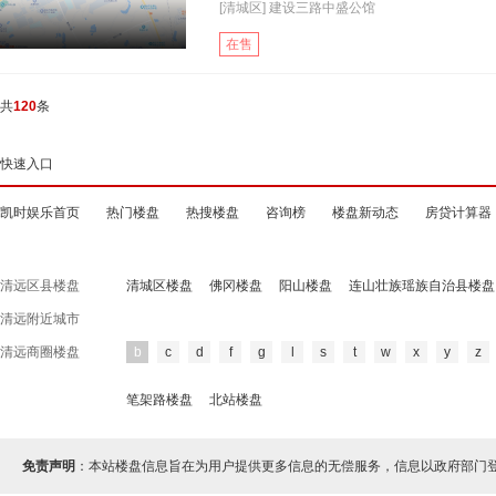
[清城区] 建设三路中盛公馆
在售
共
120
条
快速入口
凯时娱乐首页
热门楼盘
热搜楼盘
咨询榜
楼盘新动态
房贷计算器
清远区县楼盘
清城区楼盘
佛冈楼盘
阳山楼盘
连山壮族瑶族自治县楼盘
清远附近城市
清远商圈楼盘
b
c
d
f
g
l
s
t
w
x
y
z
笔架路楼盘
北站楼盘
免责声明
：本站楼盘信息旨在为用户提供更多信息的无偿服务，信息以政府部门