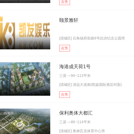
在售
颐景雅轩
[清城区] 石角镇府前路8号抗洪纪念公园旁
在售
海港成天荷1号
三居
—94~113平米
[清城区] 清远大道南(凯旋国际酒店对面)
在售
保利奥体大都汇
三居
—86~114平米
[清城区] 奥林匹克体育中心旁