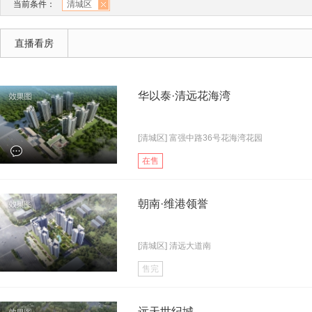
当前条件：
清城区
直播看房
华以泰·清远花海湾
[清城区] 富强中路36号花海湾花园
在售
朝南·维港领誉
[清城区] 清远大道南
售完
远天世纪城