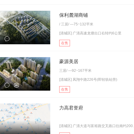
保利麓湖商铺
/
三居
/ —75~132平米
[清城区] 广清高速龙塘出口右转约6公里
在售
豪源美居
三居
/ —92~167平米
[清城区] 凤翔中路226号(即轻轨站旁)
在售
力高君誉府
[清城区] 广清大道与富裕路交叉路口往南约200..