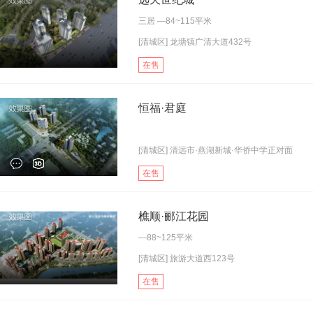
三居
—84~115平米
[清城区] 龙塘镇广清大道432号
在售
恒福·君庭
[清城区] 清远市·燕湖新城·华侨中学正对面
在售
樵顺·郦江花园
—88~125平米
[清城区] 旅游大道西123号
在售