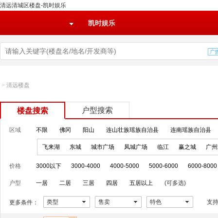
清远清城区楼盘-凯时娱乐
凯时娱乐
>
清远楼盘
户型搜索
楼盘搜索
区域
不限
佛冈
阳山
连山壮族瑶族自治县
连南瑶族自治县
飞来湖
东城
城市广场
凤城广场
临江
赢之城
广州
价格
3000以下
3000-4000
4000-5000
5000-6000
6000-8000
户型
一居
二居
三居
四居
五居以上
(可多选)
类型
售卖
特色
支
更多条件：