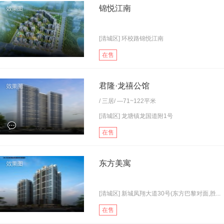
锦悦江南
[清城区] 环校路锦悦江南
在售
君隆·龙禧公馆
/
三居
/ —71~122平米
[清城区] 龙塘镇龙国道附1号
在售
东方美寓
[清城区] 新城凤翔大道30号(东方巴黎对面,胜...
在售