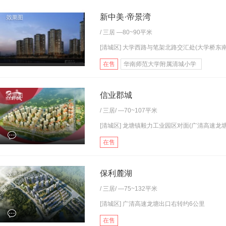
新中美·帝景湾
/
三居
—80~90平米
[清城区] 大学西路与笔架北路交汇处(大学桥东南.
在售
华南师范大学附属清城小学
信业郡城
/
三居
/ —70~107平米
[清城区] 龙塘镇毅力工业园区对面(广清高速龙塘.
在售
保利麓湖
/
三居
/ —75~132平米
[清城区] 广清高速龙塘出口右转约6公里
在售