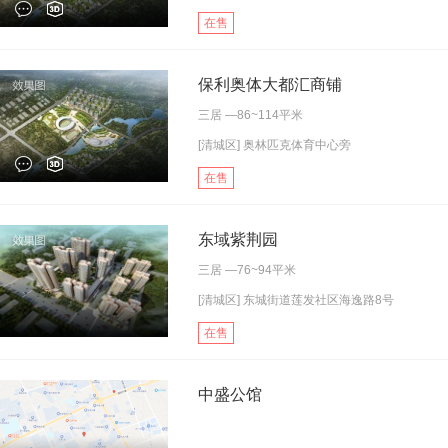
在售
保利奥体大都汇商铺
三居
—86~114平米
[清城区] 奥林匹克体育中心旁
在售
东域紫荆园
三居
—76~94平米
[清城区] 东城街道莲发社区海逸路8号
在售
中盛公馆