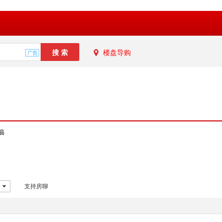
楼盘导购
县
支持房聊