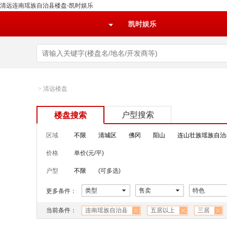
清远连南瑶族自治县楼盘-凯时娱乐
凯时娱乐
>
清远楼盘
户型搜索
楼盘搜索
区域
不限
清城区
佛冈
阳山
连山壮族瑶族自治
价格
单价(元/平)
户型
不限
(可多选)
类型
售卖
特色
更多条件：
当前条件：
连南瑶族自治县
五居以上
三居