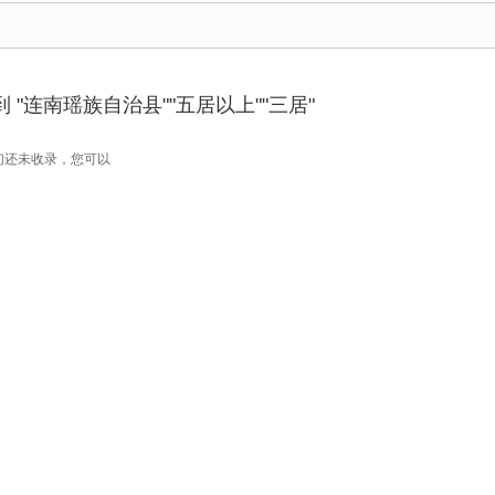
 "连南瑶族自治县""五居以上""三居"
们还未收录，您可以