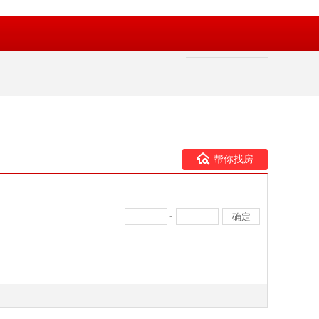
帮你找房
-