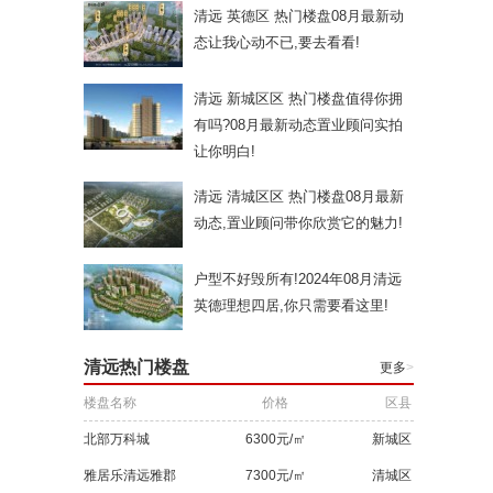
清远 英德区 热门楼盘08月最新动
态让我心动不已,要去看看!
清远 新城区区 热门楼盘值得你拥
有吗?08月最新动态置业顾问实拍
让你明白!
清远 清城区区 热门楼盘08月最新
动态,置业顾问带你欣赏它的魅力!
户型不好毁所有!2024年08月清远
英德理想四居,你只需要看这里!
清远热门楼盘
更多
>
楼盘名称
价格
区县
北部万科城
6300元/㎡
新城区
雅居乐清远雅郡
7300元/㎡
清城区