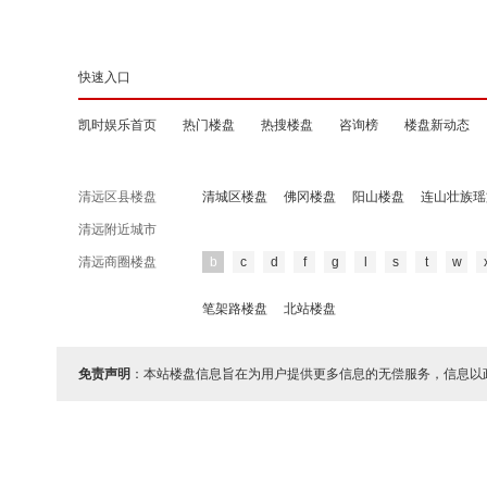
快速入口
凯时娱乐首页
热门楼盘
热搜楼盘
咨询榜
楼盘新动态
清远区县楼盘
清城区楼盘
佛冈楼盘
阳山楼盘
连山壮族瑶
清远附近城市
清远商圈楼盘
b
c
d
f
g
l
s
t
w
笔架路楼盘
北站楼盘
免责声明
：本站楼盘信息旨在为用户提供更多信息的无偿服务，信息以