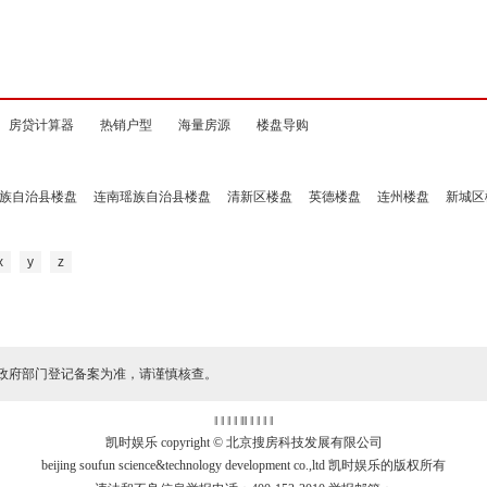
房贷计算器
热销户型
海量房源
楼盘导购
族自治县楼盘
连南瑶族自治县楼盘
清新区楼盘
英德楼盘
连州楼盘
新城区
x
y
z
政府部门登记备案为准，请谨慎核查。
‖ ‖ ‖ ‖
‖
‖ ‖ ‖ ‖ ‖
凯时娱乐 copyright © 北京搜房科技发展有限公司
beijing soufun science&technology development co.,ltd 凯时娱乐的版权所有