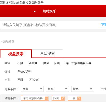
清远连南瑶族自治县楼盘-凯时娱乐
凯时娱乐
>
清远楼盘
户型搜索
楼盘搜索
区域
不限
清城区
佛冈
阳山
连山壮族瑶族自治县
价格
单价(元/平)
户型
不限
(可多选)
类型
售卖
特色
支
更多条件：
当前条件：
连南瑶族自治县
四居
三居