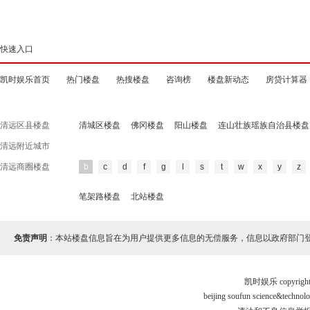
快速入口
凯时娱乐首页
热门楼盘
热搜楼盘
咨询榜
楼盘新动态
房贷计算器
清远区县楼盘
清城区楼盘
佛冈楼盘
阳山楼盘
连山壮族瑶族自治县楼盘
清远附近城市
清远商圈楼盘
b
c
d
f
g
l
s
t
w
x
y
z
笔架路楼盘
北站楼盘
免责声明
：本站楼盘信息旨在为用户提供更多信息的无偿服务，信息以政府部门
凯时娱乐 copyr
beijing soufun science&tec