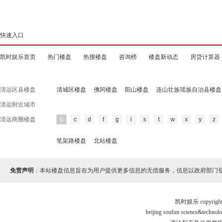
快速入口
凯时娱乐首页
热门楼盘
热搜楼盘
咨询榜
楼盘新动态
房贷计算器
清远区县楼盘
清城区楼盘
佛冈楼盘
阳山楼盘
连山壮族瑶族自治县楼盘
清远附近城市
清远商圈楼盘
b
c
d
f
g
l
s
t
w
x
y
z
笔架路楼盘
北站楼盘
免责声明
：本站楼盘信息旨在为用户提供更多信息的无偿服务，信息以政府部门
凯时娱乐 copyr
beijing soufun science&tec