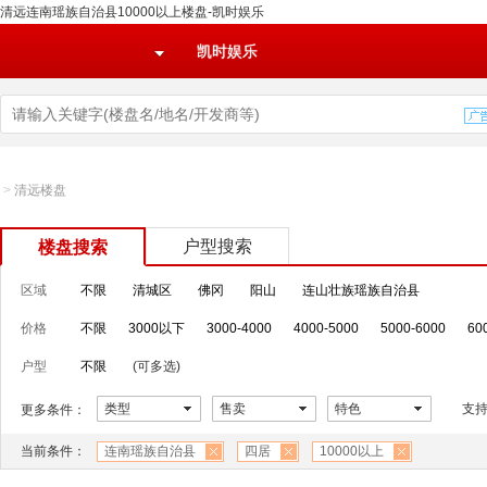
清远连南瑶族自治县10000以上楼盘-凯时娱乐
凯时娱乐
>
清远楼盘
户型搜索
楼盘搜索
区域
不限
清城区
佛冈
阳山
连山壮族瑶族自治县
价格
不限
3000以下
3000-4000
4000-5000
5000-6000
60
户型
不限
(可多选)
类型
售卖
特色
支
更多条件：
当前条件：
连南瑶族自治县
四居
10000以上