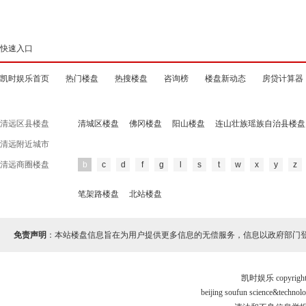
快速入口
凯时娱乐首页
热门楼盘
热搜楼盘
咨询榜
楼盘新动态
房贷计算器
清远区县楼盘
清城区楼盘
佛冈楼盘
阳山楼盘
连山壮族瑶族自治县楼盘
清远附近城市
清远商圈楼盘
b
c
d
f
g
l
s
t
w
x
y
z
笔架路楼盘
北站楼盘
免责声明
：本站楼盘信息旨在为用户提供更多信息的无偿服务，信息以政府部门
凯时娱乐 copyr
beijing soufun science&tec