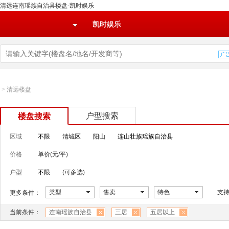
清远连南瑶族自治县楼盘-凯时娱乐
凯时娱乐
>
清远楼盘
户型搜索
楼盘搜索
区域
不限
清城区
阳山
连山壮族瑶族自治县
价格
单价(元/平)
户型
不限
(可多选)
类型
售卖
特色
支
更多条件：
当前条件：
连南瑶族自治县
三居
五居以上