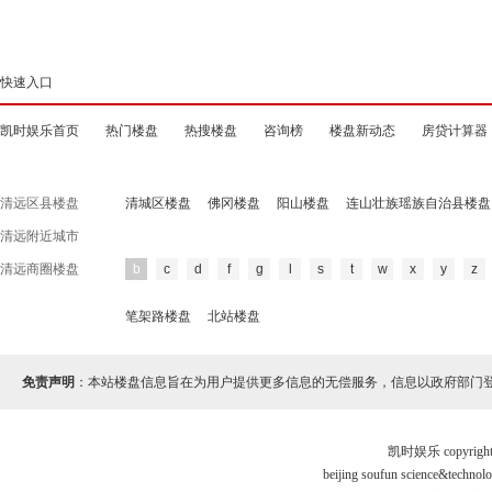
快速入口
凯时娱乐首页
热门楼盘
热搜楼盘
咨询榜
楼盘新动态
房贷计算器
清远区县楼盘
清城区楼盘
佛冈楼盘
阳山楼盘
连山壮族瑶族自治县楼盘
清远附近城市
清远商圈楼盘
b
c
d
f
g
l
s
t
w
x
y
z
笔架路楼盘
北站楼盘
免责声明
：本站楼盘信息旨在为用户提供更多信息的无偿服务，信息以政府部门
凯时娱乐 copyr
beijing soufun science&tec