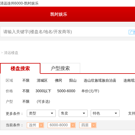
清远连州6000-凯时娱乐
凯时娱乐
>
清远楼盘
户型搜索
楼盘搜索
区域
不限
清城区
佛冈
阳山
连山壮族瑶族自治县
连南瑶
价格
不限
3000以下
5000-6000
单价(元/平)
户型
不限
(可多选)
类型
售卖
特色
支
更多条件：
当前条件：
连州
6000-8000
四居