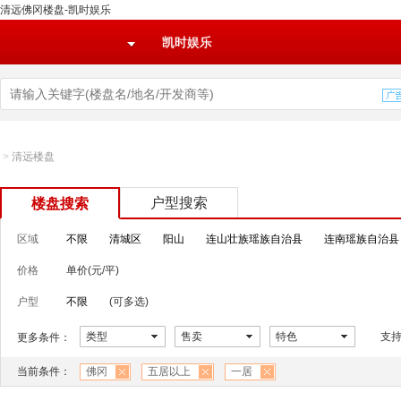
清远佛冈楼盘-凯时娱乐
凯时娱乐
>
清远楼盘
户型搜索
楼盘搜索
区域
不限
清城区
阳山
连山壮族瑶族自治县
连南瑶族自治县
价格
单价(元/平)
户型
不限
(可多选)
类型
售卖
特色
支
更多条件：
当前条件：
佛冈
五居以上
一居