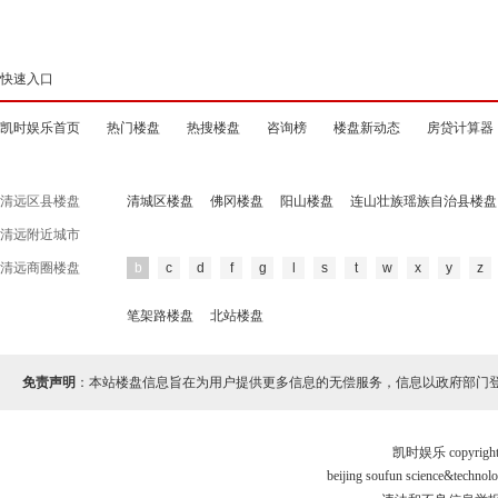
快速入口
凯时娱乐首页
热门楼盘
热搜楼盘
咨询榜
楼盘新动态
房贷计算器
清远区县楼盘
清城区楼盘
佛冈楼盘
阳山楼盘
连山壮族瑶族自治县楼盘
清远附近城市
清远商圈楼盘
b
c
d
f
g
l
s
t
w
x
y
z
笔架路楼盘
北站楼盘
免责声明
：本站楼盘信息旨在为用户提供更多信息的无偿服务，信息以政府部门
凯时娱乐 copyr
beijing soufun science&tec