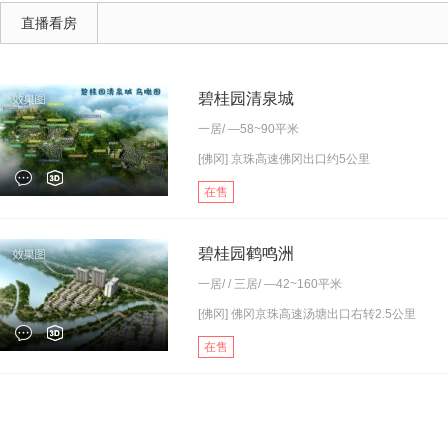
直播看房
碧桂园清泉城
一居
/ —58~90平米
[佛冈] 京珠高速佛冈出口约5公里
在售
碧桂园鹤鸣洲
一居
/ /
三居
/ —42~160平米
[佛冈] 佛冈京珠高速汤塘出口右转2.5公里
在售