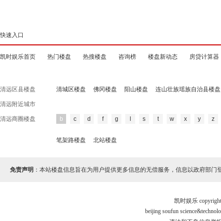
快速入口
凯时娱乐首页
热门楼盘
热搜楼盘
咨询榜
楼盘新动态
房贷计算器
清远区县楼盘
清城区楼盘
佛冈楼盘
阳山楼盘
连山壮族瑶族自治县楼盘
清远附近城市
清远商圈楼盘
b
c
d
f
g
l
s
t
w
x
y
z
笔架路楼盘
北站楼盘
免责声明
：本站楼盘信息旨在为用户提供更多信息的无偿服务，信息以政府部门
凯时娱乐 copyr
beijing soufun science&tec