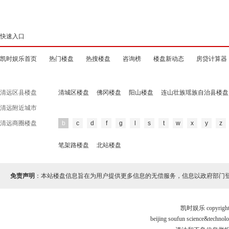
快速入口
凯时娱乐首页
热门楼盘
热搜楼盘
咨询榜
楼盘新动态
房贷计算器
清远区县楼盘
清城区楼盘
佛冈楼盘
阳山楼盘
连山壮族瑶族自治县楼盘
清远附近城市
清远商圈楼盘
b
c
d
f
g
l
s
t
w
x
y
z
笔架路楼盘
北站楼盘
免责声明
：本站楼盘信息旨在为用户提供更多信息的无偿服务，信息以政府部门
凯时娱乐 copyr
beijing soufun science&tec