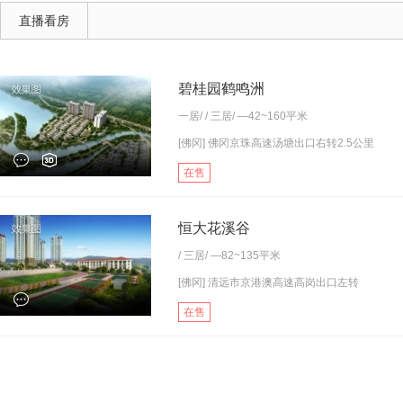
直播看房
碧桂园鹤鸣洲
一居
/ /
三居
/ —42~160平米
[佛冈] 佛冈京珠高速汤塘出口右转2.5公里
在售
恒大花溪谷
/
三居
/ —82~135平米
[佛冈] 清远市京港澳高速高岗出口左转
在售