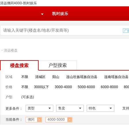
清远佛冈4000-凯时娱乐
凯时娱乐
>
清远楼盘
户型搜索
楼盘搜索
区域
不限
清城区
阳山
连山壮族瑶族自治县
连南瑶族自治县
价格
不限
3000以下
3000-4000
5000-6000
6000-8000
80
户型
(可多选)
类型
售卖
特色
支
更多条件：
当前条件：
佛冈
4000-5000