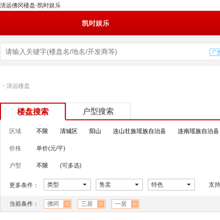
清远佛冈楼盘-凯时娱乐
凯时娱乐
>
清远楼盘
户型搜索
楼盘搜索
区域
不限
清城区
阳山
连山壮族瑶族自治县
连南瑶族自治县
价格
单价(元/平)
户型
不限
(可多选)
类型
售卖
特色
支
更多条件：
当前条件：
佛冈
三居
一居