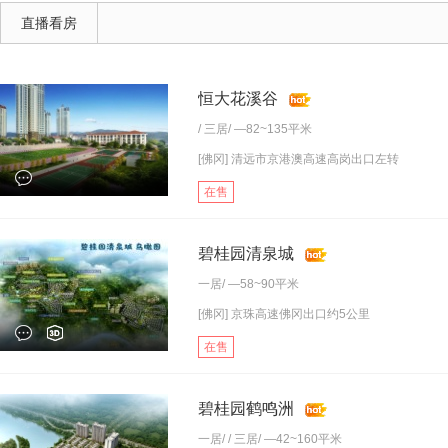
直播看房
恒大花溪谷
/
三居
/ —82~135平米
[佛冈] 清远市京港澳高速高岗出口左转
在售
碧桂园清泉城
一居
/ —58~90平米
[佛冈] 京珠高速佛冈出口约5公里
在售
碧桂园鹤鸣洲
一居
/ /
三居
/ —42~160平米