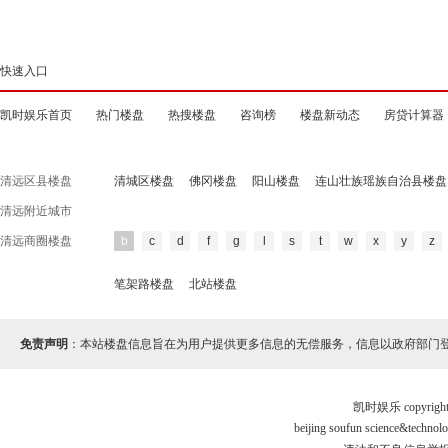
快速入口
凯时娱乐首页
热门楼盘
热搜楼盘
咨询榜
楼盘新动态
房贷计算器
清远区县楼盘
清城区楼盘
佛冈楼盘
阳山楼盘
连山壮族瑶族自治县楼盘
清远附近城市
清远商圈楼盘
b
c
d
f
g
l
s
t
w
x
y
z
笔架路楼盘
北站楼盘
免责声明
：本站楼盘信息旨在为用户提供更多信息的无偿服务，信息以政府部门
凯时娱乐 copyr
beijing soufun science&tec