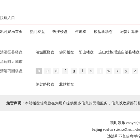
快速入口
凯时娱乐首页
热门楼盘
热搜楼盘
咨询榜
楼盘新动态
房贷计算器
清远区县楼盘
清城区楼盘
佛冈楼盘
阳山楼盘
连山壮族瑶族自治县楼盘
清远附近城市
清远商圈楼盘
b
c
d
f
g
l
s
t
w
x
y
z
笔架路楼盘
北站楼盘
免责声明
：本站楼盘信息旨在为用户提供更多信息的无偿服务，信息以政府部门
凯时娱乐 copyr
beijing soufun science&tec
违法和不良信息举报电话