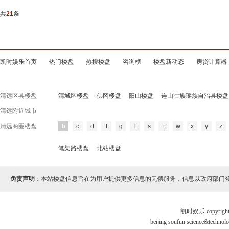
共
21
条
凯时娱乐首页
热门楼盘
热搜楼盘
咨询榜
楼盘新动态
房贷计算器
清远区县楼盘
清城区楼盘
佛冈楼盘
阳山楼盘
连山壮族瑶族自治县楼盘
清远附近城市
清远商圈楼盘
b
c
d
f
g
l
s
t
w
x
y
z
笔架路楼盘
北站楼盘
免责声明
：本站楼盘信息旨在为用户提供更多信息的无偿服务，信息以政府部门
凯时娱乐 copyr
beijing soufun science&tec