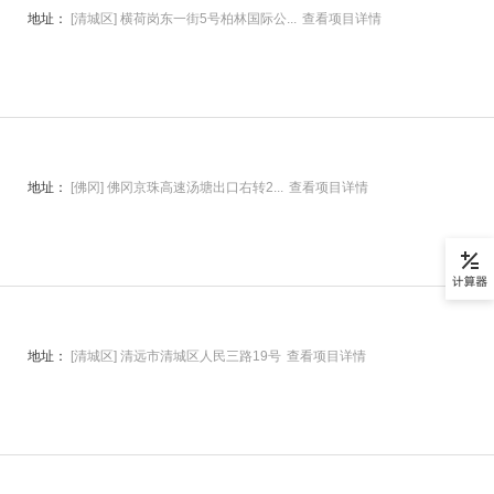
地址：
[清城区] 横荷岗东一街5号柏林国际公...
查看项目详情
地址：
[佛冈] 佛冈京珠高速汤塘出口右转2...
查看项目详情
地址：
[清城区] 清远市清城区人民三路19号
查看项目详情