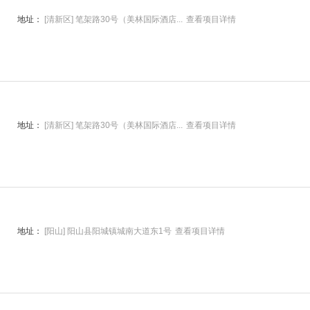
地址：
[清新区] 笔架路30号（美林国际酒店...
查看项目详情
地址：
[清新区] 笔架路30号（美林国际酒店...
查看项目详情
地址：
[阳山] 阳山县阳城镇城南大道东1号
查看项目详情