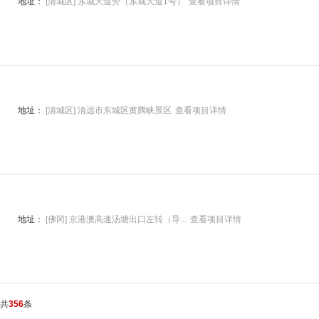
地址：
[清城区] 东城大道旁（东城大道1号）
查看项目详情
地址：
[清城区] 清远市东城区黄腾峡景区
查看项目详情
地址：
[佛冈] 京港澳高速汤塘出口左转（导...
查看项目详情
共
356
条