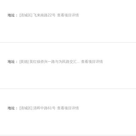
地址：
[清城区] 飞来南路22号
查看项目详情
地址：
[英德] 英红镇侨兴一路与为民路交汇...
查看项目详情
地址：
[清城区] 清晖中路61号
查看项目详情