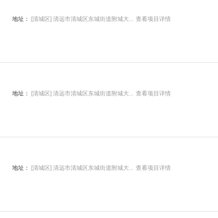
地址：
[清城区] 清远市清城区东城街道附城大...
查看项目详情
地址：
[清城区] 清远市清城区东城街道附城大...
查看项目详情
地址：
[清城区] 清远市清城区东城街道附城大...
查看项目详情