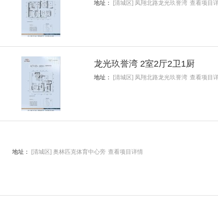
地址：
[清城区] 凤翔北路龙光玖誉湾
查看项目
龙光玖誉湾 2室2厅2卫1厨
地址：
[清城区] 凤翔北路龙光玖誉湾
查看项目
地址：
[清城区] 奥林匹克体育中心旁
查看项目详情