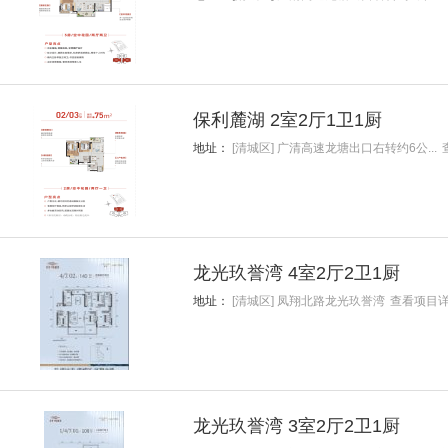
保利麓湖 2室2厅1卫1厨
地址：
[清城区] 广清高速龙塘出口右转约6公...
龙光玖誉湾 4室2厅2卫1厨
地址：
[清城区] 凤翔北路龙光玖誉湾
查看项目
龙光玖誉湾 3室2厅2卫1厨