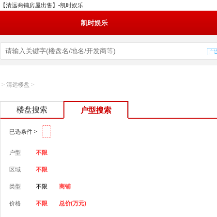
【清远商铺房屋出售】-凯时娱乐
凯时娱乐
>
清远楼盘
>
楼盘搜索
户型搜索
已选条件 >
户型
不限
区域
不限
类型
不限
商铺
价格
不限
总价(万元)