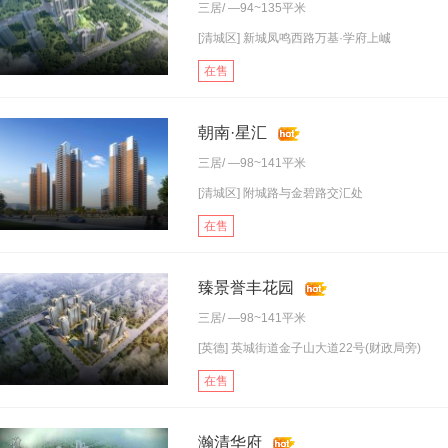
三居
/ —94~135平米
[清城区] 新城凤鸣西路万基·学府上峸
在售
朝南·星汇
三居
/ —98~141平米
[清城区] 附城路与金碧路交汇处
在售
臻景誉丰花园
三居
/ —98~141平米
[英德] 英城街道金子山大道22号(财政局旁)
在售
瀚清华府