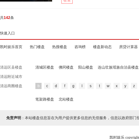
在售
共
142
条
快速入口
凯时娱乐首页
热门楼盘
热搜楼盘
咨询榜
楼盘新动态
房贷计算器
清远区县楼盘
清城区楼盘
佛冈楼盘
阳山楼盘
连山壮族瑶族自治县楼盘
清远附近城市
清远商圈楼盘
b
c
d
f
g
l
s
t
w
x
y
z
笔架路楼盘
北站楼盘
免责声明
：本站楼盘信息旨在为用户提供更多信息的无偿服务，信息以政府部门
凯时娱乐 copyr