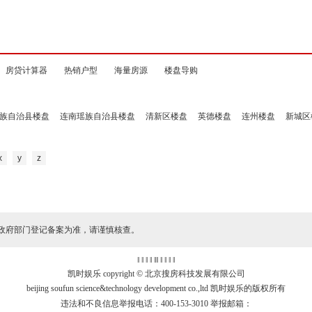
房贷计算器
热销户型
海量房源
楼盘导购
族自治县楼盘
连南瑶族自治县楼盘
清新区楼盘
英德楼盘
连州楼盘
新城区
x
y
z
政府部门登记备案为准，请谨慎核查。
‖ ‖ ‖ ‖
‖
‖ ‖ ‖ ‖ ‖
凯时娱乐 copyright © 北京搜房科技发展有限公司
beijing soufun science&technology development co.,ltd 凯时娱乐的版权所有
违法和不良信息举报电话：400-153-3010 举报邮箱：