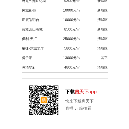
卧龙五洲世纪城
9300元/㎡
新城区
凤城郦都
10000元/㎡
新城区
正寰皓玥台
10000元/㎡
清城区
碧桂园山湖城
8500元/㎡
新城区
保利·天汇
25000元/㎡
清城区
敏捷·东城水岸
5800元/㎡
清城区
狮子湖
13000元/㎡
其它
瀚清华府
4800元/㎡
清城区
下载
房天下app
快来下载房天下
直播 vr 航拍看