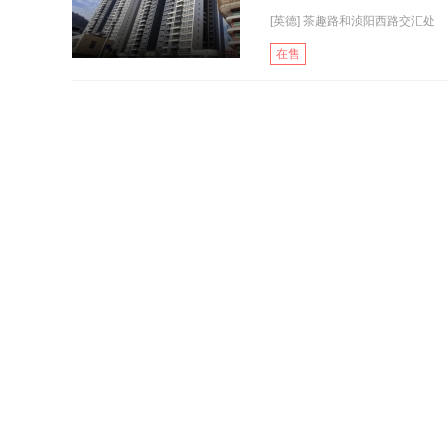
[英德] 茶趣路和浈阳西路交汇处
在售