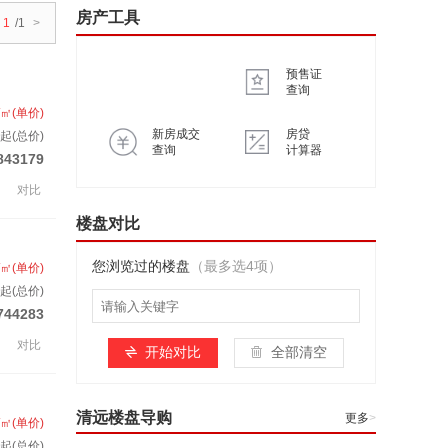
房产工具
1
/1
>
预售证
查询
/㎡(单价)
新房成交
房贷
起(总价)
查询
计算器
843179
对比
楼盘对比
您浏览过的楼盘
（最多选4项）
/㎡(单价)
起(总价)
744283
对比
开始对比
全部清空
清远楼盘导购
更多
>
/㎡(单价)
起(总价)