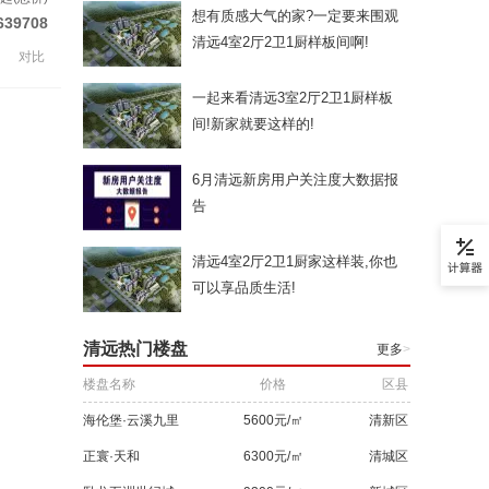
想有质感大气的家?一定要来围观
639708
清远4室2厅2卫1厨样板间啊!
对比
一起来看清远3室2厅2卫1厨样板
间!新家就要这样的!
6月清远新房用户关注度大数据报
告
清远4室2厅2卫1厨家这样装,你也
可以享品质生活!
清远热门楼盘
更多
>
楼盘名称
价格
区县
海伦堡·云溪九里
5600元/㎡
清新区
正寰·天和
6300元/㎡
清城区