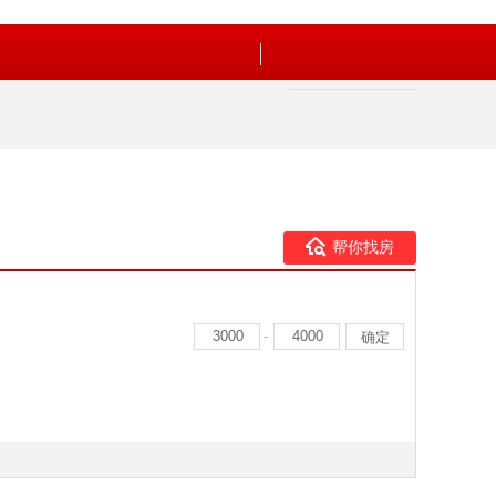
帮你找房
-