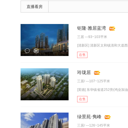
直播看房
钜隆·雅居蓝湾
三居
—93~103平米
[清新区] 清新区太和镇清和大道西
在售
玲珑居
三居
/ —107~125平米
[英德] 东华镇省道252旁(鸿业加油站
在售
绿景苑·隽峰
三居
/ —126~145平米