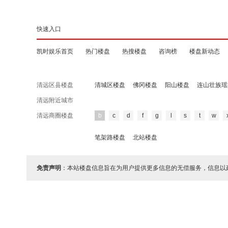
快速入口
凯时娱乐首页
热门楼盘
热搜楼盘
咨询榜
楼盘新动态
清远区县楼盘
清城区楼盘
佛冈楼盘
阳山楼盘
连山壮族瑶
清远附近城市
清远商圈楼盘
b
c
d
f
g
l
s
t
w
笔架路楼盘
北站楼盘
免责声明
：本站楼盘信息旨在为用户提供更多信息的无偿服务，信息以