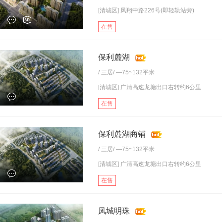
[清城区] 凤翔中路226号(即轻轨站旁)
在售
保利麓湖
/
三居
/ —75~132平米
[清城区] 广清高速龙塘出口右转约6公里
在售
保利麓湖商铺
/
三居
/ —75~132平米
[清城区] 广清高速龙塘出口右转约6公里
在售
凤城明珠