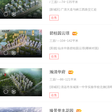
/
三居
/ —74~135平米
[新城区] 广清大道与峡江西路交汇处
在售
碧桂园云璟
三居
/ —104~142平米
[英德] 仙水中路碧桂园云璟(椰林对面)
在售
瀚清华府
三居
/ —86~121平米
[清城区] 清远市东城第一中学实验学校北侧(清晖.
在售
臻景誉丰花园