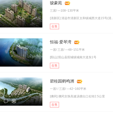
骏豪苑
三居
/ —108~130平米
[清新区] 清远市清新区太和镇城西大道15号(清..
在售
恒福·爱琴湾
一居
/
三居
/ —48~151平米
[阳山] 阳山县阳城镇城南大道东1号
在售
碧桂园鹤鸣洲
一居
/ /
三居
/ —42~160平米
[佛冈] 佛冈京珠高速汤塘出口右转2.5公里
在售