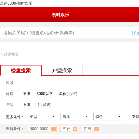
清远5000-凯时娱乐
凯时娱乐
>
清远楼盘
户型搜索
楼盘搜索
区域
价格
不限
3000以下
单价(元/平)
户型
不限
(可多选)
类型
售卖
特色
支
更多条件：
当前条件：
5000-6000
三居
四居