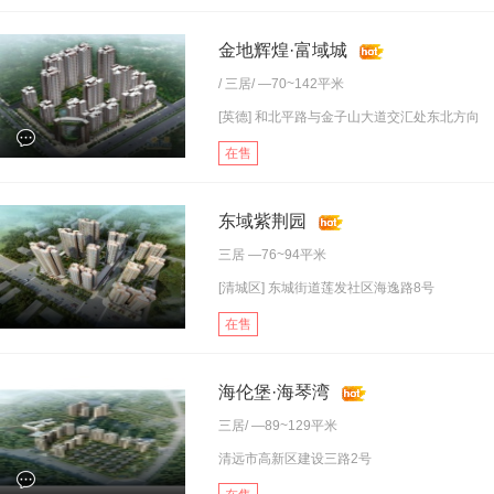
金地辉煌·富域城
/
三居
/ —70~142平米
[英德] 和北平路与金子山大道交汇处东北方向
在售
东域紫荆园
三居
—76~94平米
[清城区] 东城街道莲发社区海逸路8号
在售
海伦堡·海琴湾
三居
/ —89~129平米
清远市高新区建设三路2号