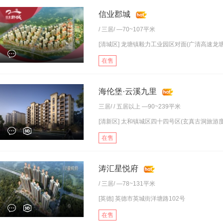
信业郡城
/
三居
/ —70~107平米
[清城区] 龙塘镇毅力工业园区对面(广清高速龙塘.
在售
海伦堡·云溪九里
三居
/ /
五居以上
—90~239平米
[清新区] 太和镇城区四十四号区(玄真古洞旅游度.
在售
涛汇星悦府
/
三居
/ —78~131平米
[英德] 英德市英城街洋塘路102号
在售