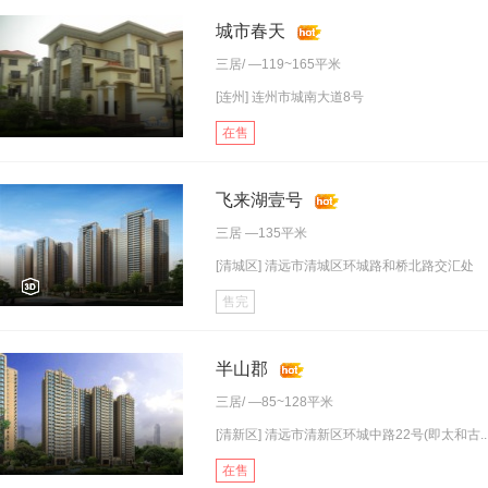
城市春天
三居
/ —119~165平米
[连州] 连州市城南大道8号
在售
飞来湖壹号
三居
—135平米
[清城区] 清远市清城区环城路和桥北路交汇处
售完
半山郡
三居
/ —85~128平米
[清新区] 清远市清新区环城中路22号(即太和古..
在售