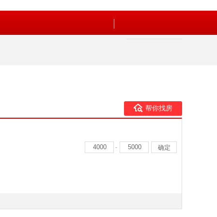
帮你找房
-