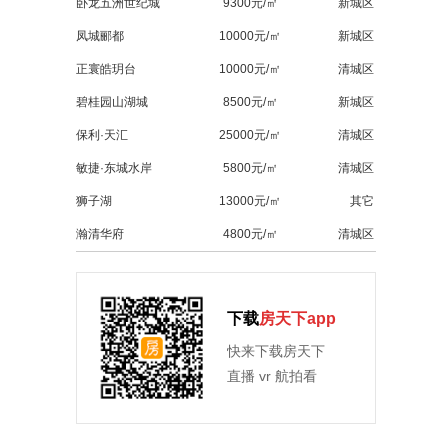
卧龙五洲世纪城
9300元/㎡
新城区
凤城郦都
10000元/㎡
新城区
正寰皓玥台
10000元/㎡
清城区
碧桂园山湖城
8500元/㎡
新城区
保利·天汇
25000元/㎡
清城区
敏捷·东城水岸
5800元/㎡
清城区
狮子湖
13000元/㎡
其它
瀚清华府
4800元/㎡
清城区
下载
房天下app
快来下载房天下
直播 vr 航拍看