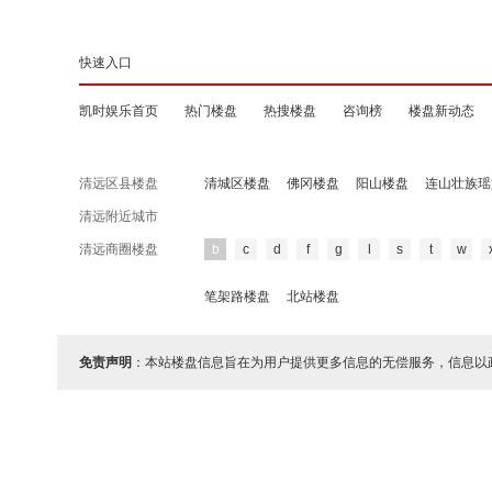
快速入口
凯时娱乐首页
热门楼盘
热搜楼盘
咨询榜
楼盘新动态
清远区县楼盘
清城区楼盘
佛冈楼盘
阳山楼盘
连山壮族瑶
清远附近城市
清远商圈楼盘
b
c
d
f
g
l
s
t
w
笔架路楼盘
北站楼盘
免责声明
：本站楼盘信息旨在为用户提供更多信息的无偿服务，信息以