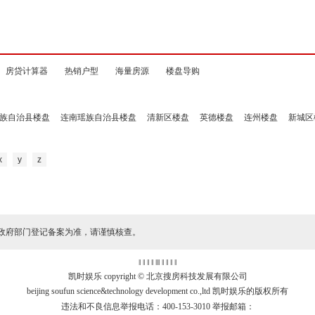
房贷计算器
热销户型
海量房源
楼盘导购
族自治县楼盘
连南瑶族自治县楼盘
清新区楼盘
英德楼盘
连州楼盘
新城区
x
y
z
政府部门登记备案为准，请谨慎核查。
‖ ‖ ‖ ‖
‖
‖ ‖ ‖ ‖ ‖
凯时娱乐 copyright © 北京搜房科技发展有限公司
beijing soufun science&technology development co.,ltd 凯时娱乐的版权所有
违法和不良信息举报电话：400-153-3010 举报邮箱：