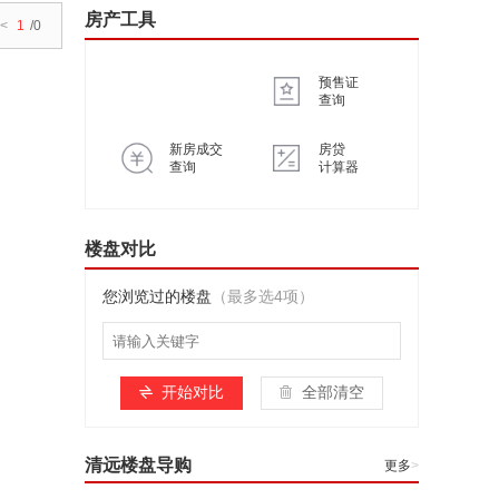
房产工具
<
1
/0
预售证
查询
新房成交
房贷
查询
计算器
楼盘对比
您浏览过的楼盘
（最多选4项）
开始对比
全部清空
清远楼盘导购
更多
>