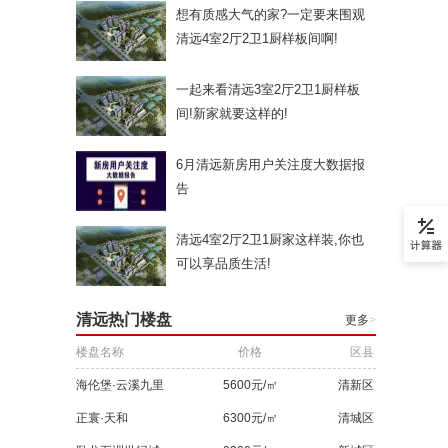
想有质感大气的家?一定要来围观
清远4室2厅2卫1厨样板间啊!
一起来看清远3室2厅2卫1厨样板
间!新家就要这样的!
6月清远新房用户关注度大数据报
告
清远4室2厅2卫1厨家这样装,你也
可以享品质生活!
清远热门楼盘
更多
>
楼盘名称
价格
区县
海伦堡·云溪九里
5600元/㎡
清新区
正寰·天和
6300元/㎡
清城区