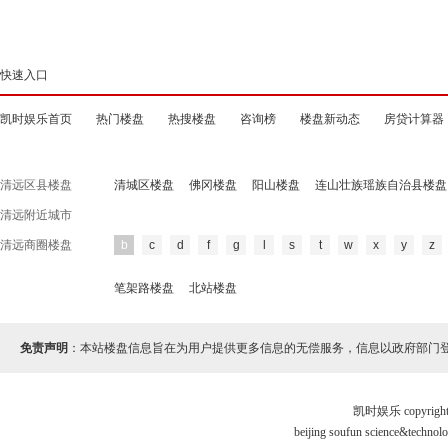
快速入口
凯时娱乐首页
热门楼盘
热搜楼盘
咨询榜
楼盘新动态
房贷计算器
清远区县楼盘
清城区楼盘
佛冈楼盘
阳山楼盘
连山壮族瑶族自治县楼盘
清远附近城市
清远商圈楼盘
b
c
d
f
g
l
s
t
w
x
y
z
笔架路楼盘
北站楼盘
免责声明
：本站楼盘信息旨在为用户提供更多信息的无偿服务，信息以政府部门
凯时娱乐 copyr
beijing soufun science&tec