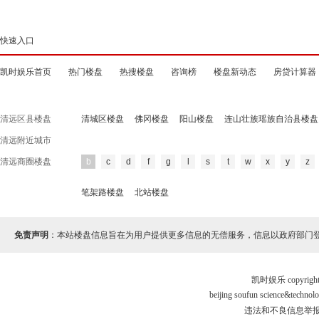
快速入口
凯时娱乐首页
热门楼盘
热搜楼盘
咨询榜
楼盘新动态
房贷计算器
清远区县楼盘
清城区楼盘
佛冈楼盘
阳山楼盘
连山壮族瑶族自治县楼盘
清远附近城市
清远商圈楼盘
b
c
d
f
g
l
s
t
w
x
y
z
笔架路楼盘
北站楼盘
免责声明
：本站楼盘信息旨在为用户提供更多信息的无偿服务，信息以政府部门
凯时娱乐 copyr
beijing soufun science&tec
违法和不良信息举报电话